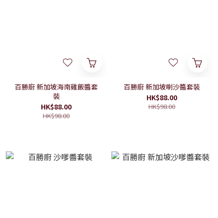
百勝廚 新加坡海南雞飯醬套
百勝廚 新加坡喇沙醬套裝
裝
HK$88.00
HK$88.00
HK$98.00
HK$98.00