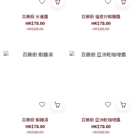
百勝廚 米暹醬
百勝廚 福建炒蝦麵醬
HK$78.00
HK$78.00
HK$88.00
HK$88.00
百勝廚 蝦麵湯
百勝廚 亞洲乾咖哩醬
HK$78.00
HK$78.00
HK$88.00
HK$88.00