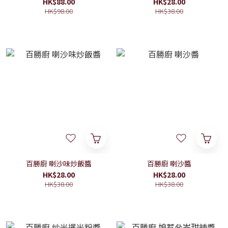
HK$88.00
HK$28.00
HK$98.00
HK$38.00
百勝廚 喇沙味炒飯醬
百勝廚 喇沙醬
HK$28.00
HK$28.00
HK$38.00
HK$38.00