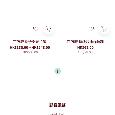
百勝廚 喇沙全麥拉麵
百勝廚 特級非油炸拉麵
HK$138.00 ~ HK$548.00
HK$68.00
HK$592.00
HK$78.00
1
顧客服務
送貨方式