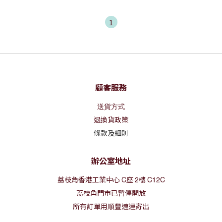
1
顧客服務
送貨方式
退換貨政策
條款及細則
辦公室地址
荔枝角香港工業中心
C
座
2
樓
C12C
荔枝角門市已暫停開放
所有訂單用順豐速運寄出