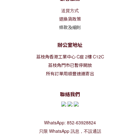
送貨方式
退換貨政策
條款及細則
辦公室地址
荔枝角香港工業中心
C
座
2
樓
C12C
荔枝角門市已暫停開放
所有訂單用順豐速運寄出
聯絡我們
WhatsApp: 852-63928824
只限 WhatsApp 訊息，不設通話