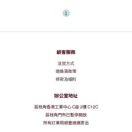
1
顧客服務
送貨方式
退換貨政策
條款及細則
辦公室地址
荔枝角香港工業中心
C
座
2
樓
C12C
荔枝角門市已暫停開放
所有訂單用順豐速運寄出