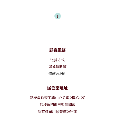
1
顧客服務
送貨方式
退換貨政策
條款及細則
辦公室地址
荔枝角香港工業中心
C
座
2
樓
C12C
荔枝角門市已暫停開放
所有訂單用順豐速運寄出