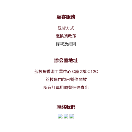
顧客服務
送貨方式
退換貨政策
條款及細則
辦公室地址
荔枝角香港工業中心
C
座
2
樓
C12C
荔枝角門市已暫停開放
所有訂單用順豐速運寄出
聯絡我們