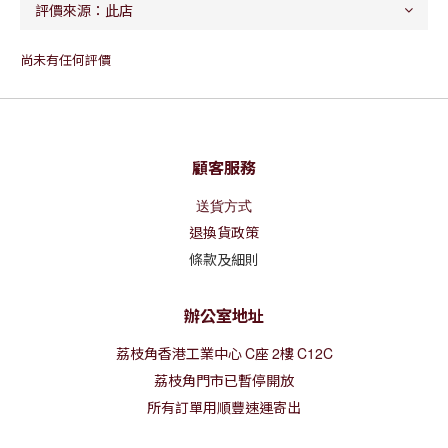
尚未有任何評價
顧客服務
送貨方式
退換貨政策
條款及細則
辦公室地址
荔枝角香港工業中心
C
座
2
樓
C12C
荔枝角門市已暫停開放
所有訂單用順豐速運寄出