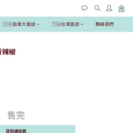
🇨🇦加拿大直送
🇹🇼台灣直送
聯絡我們
醃青辣椒
售完
貨到通知我