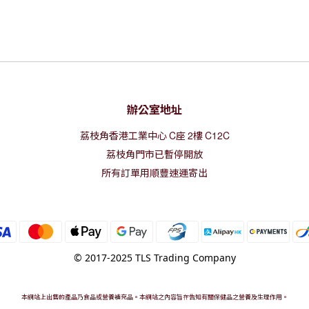
辦公室地址
荔枝角香港工業中心
C
座
2
樓
C12C
荔枝角門市已暫停開放
所有訂單用順豐速運寄出
© 2017-2025 TLS Trading Company
本網站上出售的產品乃食品或營養補充品。本網站之內容旨在告知有關保健品之營養及生理作用。