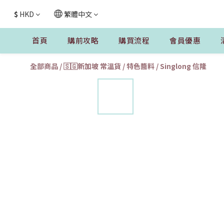
$
HKD
繁體中文
首頁
購前攻略
購買流程
會員優惠
全部商品
/
🇸🇬新加坡 常溫貨
/
特色醬料
/
Singlong 信隆