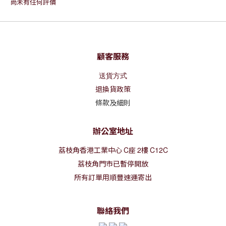
尚未有任何評價
顧客服務
送貨方式
退換貨政策
條款及細則
辦公室地址
荔枝角香港工業中心
C
座
2
樓
C12C
荔枝角門市已暫停開放
所有訂單用順豐速運寄出
聯絡我們