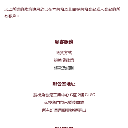
以上所述的政策適用於已在本網站及其關聯網站登記或未登記的所
有客戶。
顧客服務
送貨方式
退換貨政策
條款及細則
辦公室地址
荔枝角香港工業中心
C
座
2
樓
C12C
荔枝角門市已暫停開放
所有訂單用順豐速運寄出