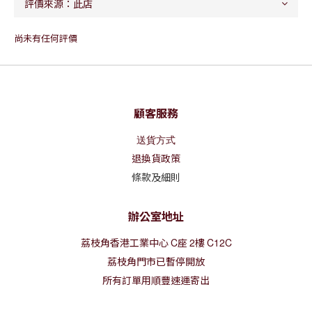
尚未有任何評價
顧客服務
送貨方式
退換貨政策
條款及細則
辦公室地址
荔枝角香港工業中心
C
座
2
樓
C12C
荔枝角門市已暫停開放
所有訂單用順豐速運寄出