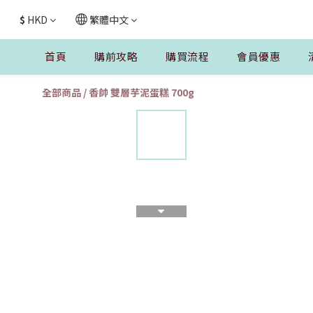
$
HKD
繁體中文
首頁
購前攻略
購買流程
會員優惠
全部商品
/
香帥 雙層芋泥蛋糕 700g