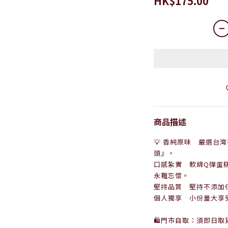
HK$175.00
商品描述
💡
香純原味 嚴選台灣
頭』。
口感紮實 軟綿Q彈蛋
永難忘懷。
堅持品質 堅持不添加
個人獨享 小份量大享
🛍門市自取：須即日取