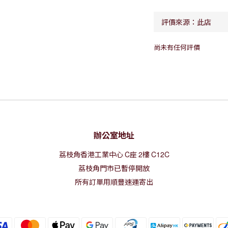
尚未有任何評價
辦公室地址
荔枝角香港工業中心
C
座
2
樓
C12C
荔枝角門市已暫停開放
所有訂單用順豐速運寄出