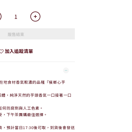
販售結束
加入追蹤清單
在地食材香氣較濃的品種『檳榔心芋
糕體，純淨天然的芋頭香氣一口接著一口
任何防腐劑與人工色素。
受，下午茶團購最佳選擇。
貨，預計當日17:30後可取，到貨後會發送