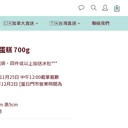
🇨🇦加拿大直送
🇹🇼台灣直送
聯絡我們
糕 700g
溫袋，四件或以上加送冰包***
11月25日 中午12:00截單截數
年12月2日 [當日門市營業時間為
m 高5cm
用