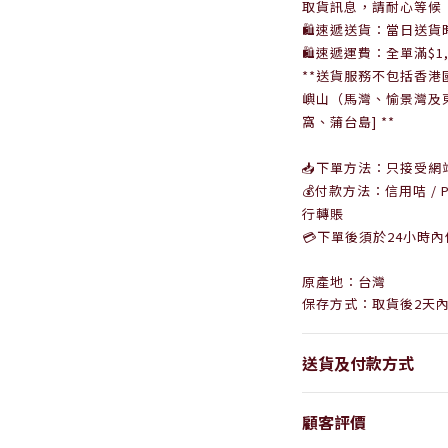
取貨訊息，
請耐心等候
🛍速遞送貨：當日送貨時間 15
🛍
速遞
運費：
全單
滿$1
**送貨服務不包括香港國
嶼山
（馬灣、愉景灣及
窩、蒲台島] **
📥下單方法：只接受網
💰付款方法：信用咭 / Pac
行轉賬
💳下單後須於24小時
原產地：台灣
保存方式：
取貨後2天
送貨及付款方式
顧客評價