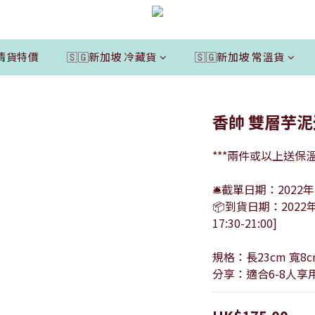
清貨特價
🇸🇬新加坡 冷藏貨
🇸🇬新加坡 常溫貨
香帥 雙層芋泥蛋
***兩件或以上送保
🛎截單日期：2022年
📦到貨日期：2022
17:30-21:00]
規格：長23cm 寬8c
分享：適合6-8人享