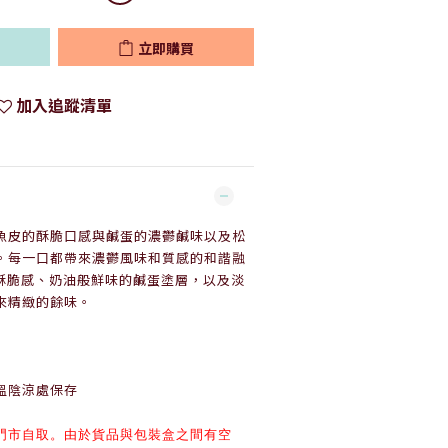
立即購買
加入追蹤清單
質魚皮的酥脆口感與鹹蛋的濃鬱鹹味以及松
。每一口都帶來濃鬱風味和質感的和諧融
酥脆感、奶油般鮮味的鹹蛋塗層，以及淡
來精緻的餘味。
溫陰涼處保存
門市自取。
由於貨品與包裝盒之間有空