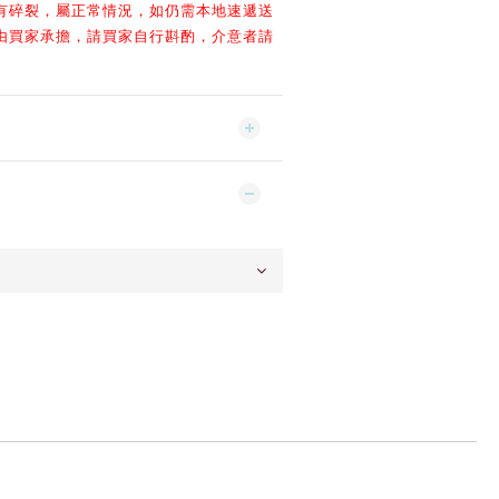
有碎裂，屬正常情況，
如仍需本地速遞送
由買家承擔，
請買家自行斟酌，
介意者請