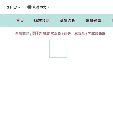
$
HKD
繁體中文
首頁
購前攻略
購買流程
會員優惠
全部商品
/
🇸🇬新加坡 常溫貨
/
曲奇｜鳳梨酥
/
老成昌曲奇