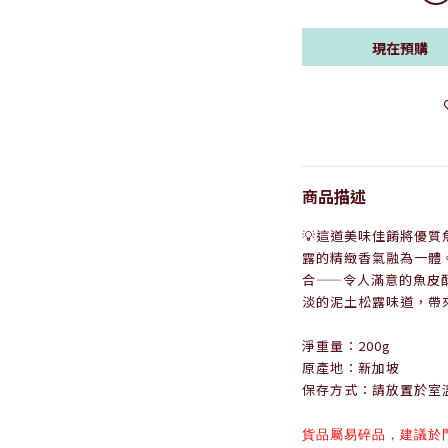
現在預購
商品描述
💡這道美味佳餚將優
露的精緻香氣融為一體
合——令人滿意的魚皮
淡的泥土松露味道，帶
淨重量：200g
原產地：新加坡
保存方式：請放置於室
貨品
屬易碎品，
建議於