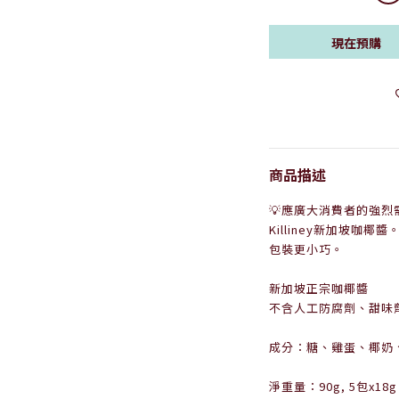
現在預購
商品描述
💡
應廣大消費者的強烈
Killiney新加坡咖
包裝更小巧。
新加坡正宗咖椰醬
不含人工防腐劑、甜味
成分：糖、雞蛋、椰奶、改
淨重量：9
0g, 5包x18g