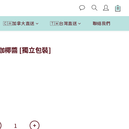
🇨🇦加拿大直送
🇹🇼台灣直送
聯絡我們
立即購買
斑蘭咖椰醬 [獨立包裝]