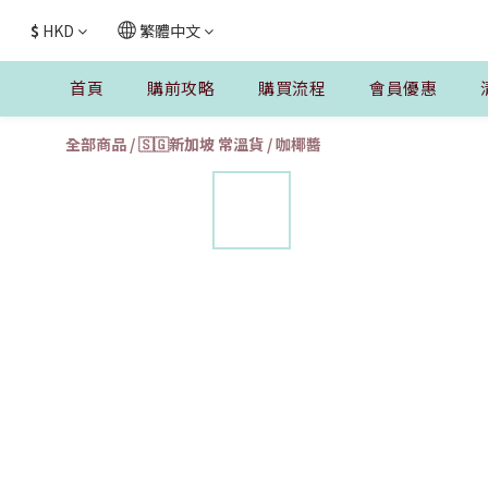
$
HKD
繁體中文
首頁
購前攻略
購買流程
會員優惠
全部商品
/
🇸🇬新加坡 常溫貨
/
咖椰醬