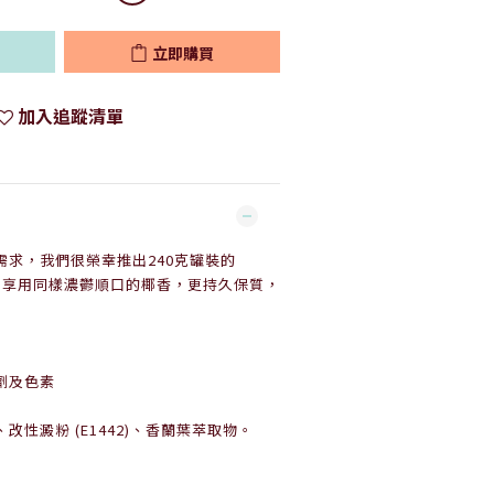
立即購買
加入追蹤清單
需求，我們很榮幸推出240克罐裝的
椰醬。享用同樣濃鬱順口的椰香，更持久保質，
劑及色素
性澱粉 (E1442)、香蘭葉萃取物。