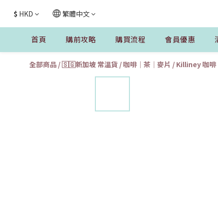
$
HKD
繁體中文
首頁
購前攻略
購買流程
會員優惠
全部商品
/
🇸🇬新加坡 常溫貨
/
咖啡｜茶｜麥片
/
Killiney 咖啡