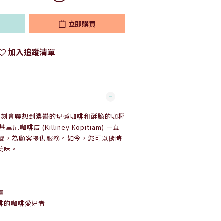
立即購買
加入追蹤清單
，人們立刻會聯想到濃鬱的現煮咖啡和酥脆的咖椰
咖啡店 (Killiney Kopitiam) 一直
7號，為顧客提供服務。如今，您可以隨時
美味。
擇
啡的咖啡愛好者