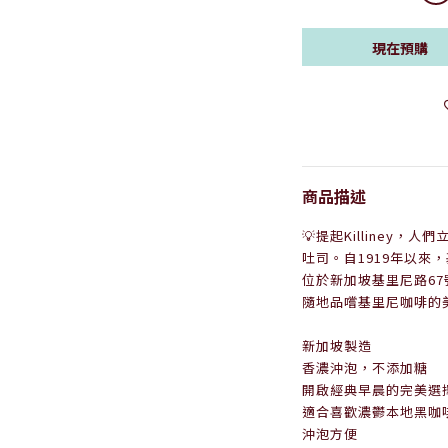
現在預購
商品描述
💡提起Killiney
吐司。自1919年以來，基里尼
位於新加坡基里尼路6
隨地品嚐基里尼咖啡的
新加坡製造
香濃沖泡，不添加糖
開啟經典早晨的完美選
適合喜歡濃鬱本地黑咖
沖泡方便