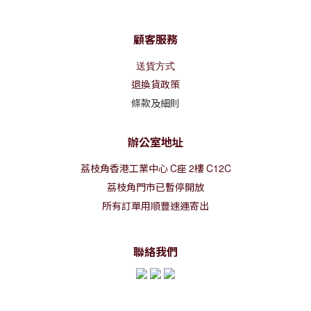
顧客服務
送貨方式
退換貨政策
條款及細則
辦公室地址
荔枝角香港工業中心
C
座
2
樓
C12C
荔枝角門市已暫停開放
所有訂單用順豐速運寄出
聯絡我們