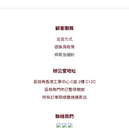
顧客服務
送貨方式
退換貨政策
條款及細則
辦公室地址
荔枝角香港工業中心
C
座
2
樓
C12C
荔枝角門市已暫停開放
所有訂單用順豐速運寄出
聯絡我們