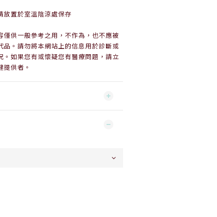
請放置於室溫陰涼處保存
容僅供一般參考之用，不作為，也不應被
代品。請勿將本網站上的信息用於診斷或
況。如果您有或懷疑您有醫療問題，請立
健提供者。