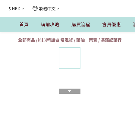
$
HKD
繁體中文
首頁
購前攻略
購買流程
會員優惠
全部商品
/
🇸🇬新加坡 常溫貨
/
藥油｜藥膏
/
馮滿記藥行