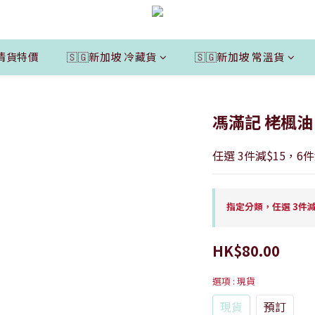
清貨特價
🇸🇬新加坡 冷藏貨
🇸🇬新加坡 常溫貨
馮滿記 栳楓油
任選 3件減$15，6件
指定分類，任選 3件減$
HK$80.00
選項
: 現貨
現貨
預訂