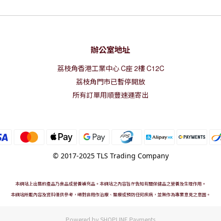
辦公室地址
荔枝角香港工業中心
C
座
2
樓
C12C
荔枝角門市已暫停開放
所有訂單用順豐速運寄出
© 2017-2025 TLS Trading Company
本網站上出售的產品乃食品或營養補充品。本網站之內容旨在告知有關保健品之營養及生理作用。
本網站所載內容及資料僅供參考，絕對非用作治療、醫療或預防任何疾病，並無作為專業意見之意圖。
Powered by
SHOPLINE Payments