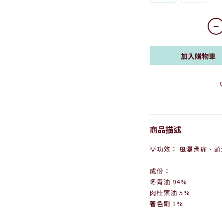
加入購物車
商品描述
💡功效： 風濕骨痛、
成份：
冬青油 94%
肉桂葉油 5%
著色劑 1%