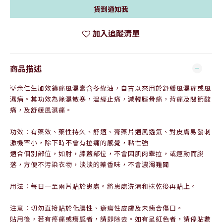
貨到通知我
加入追蹤清單
商品描述
💡
余仁生加效鎮痛風濕膏含冬綠油，自古以來用於舒緩風濕痛或風
濕病。其功效為除濕散寒，溫經止痛，減輕脛骨痛，背痛及關節酸
痛，及舒緩風濕痛。
功效：
有藥效、
藥性持久、
舒適、
膏藥片通風透氣、對皮膚易發刺
激機率小，
除下時不會有拉痛的感覺，粘性強
適合個別部位，如肘，膝蓋部位，
不會因肌肉牽拉，或運動而脫
落，
方便不污染衣物，
淡淡的藥香味，不會濃濁難聞
用法：每日一至兩片貼於患處。將患處洗清和抹乾後再貼上。
注意：
切勿直接貼於化膿性、瘡瘍性皮膚及未癒合傷口。
貼用後，若有疼痛或癢感者，請即除去。如有呈紅色者，請停貼數