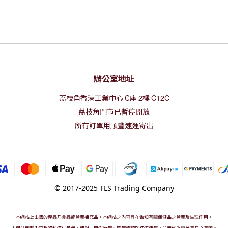
辦公室地址
荔枝角香港工業中心
C
座
2
樓
C12C
荔枝角門市已暫停開放
所有訂單用順豐速運寄出
© 2017-2025 TLS Trading Company
本網站上出售的產品乃食品或營養補充品。本網站之內容旨在告知有關保健品之營養及生理作用。