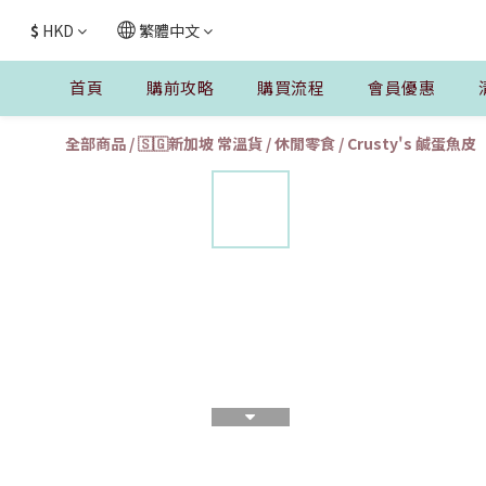
$
HKD
繁體中文
首頁
購前攻略
購買流程
會員優惠
全部商品
/
🇸🇬新加坡 常溫貨
/
休閒零食
/
Crusty's 鹹蛋魚皮