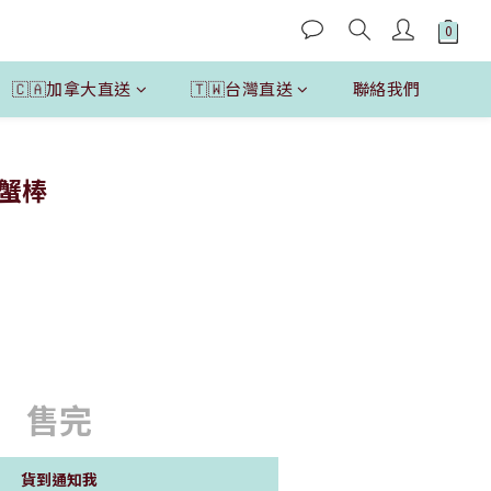
🇨🇦加拿大直送
🇹🇼台灣直送
聯絡我們
露蟹棒
售完
貨到通知我