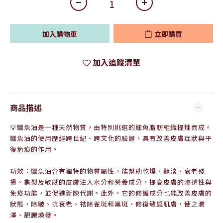
加入購物車
立即購買
加入追蹤清單
商品描述
💡鱷魚油是一種天然物質，由特別挑選的
鱷
魚脂肪組織提煉而成。
鱷
魚油的使用歷經跨世紀、跨文化的驗證，具有改善皮膚症狀與平
復疤痕的作用。
功效：
鱷
魚油含有獨特的物質屬性，能幫助乾燥、黯淡、衰老殘
損、龜裂及敏感的皮膚注入水分和營養成分，提高皮膚的滲透性與
免疫功能，並促進新陳代謝。此外，它的修護成分也能改善皮膚的
狀態，除皺、抗衰老、祛除雀斑和黑斑、修復敏感肌膚，使之潤
澤、靚麗煥發。