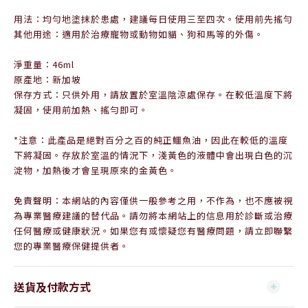
用法：均勻地塗抹於患處，建議每日使用三至四次。使用前先搖勻
其他用途：適用於治療寵物或動物如貓、狗和馬等的外傷。
淨重量：46ml
原產地：新加坡
保存方式：只供外用，請放置於室溫陰涼處保存。在較低溫度下將
凝固，使用前加熱、搖勻即可。
*注意：此產品是絕對百分之百的純正
鱷
魚油，因此在較低的溫度
下將凝固。存放於室溫的情況下，淺黃色的液體中會出現白色的沉
淀物，加熱後才會呈現原來的金黃色。
免責聲明：本網站的內容僅供一般參考之用，不作為，也不應被視
為專業醫療建議的替代品。請勿將本網站上的信息用於診斷或治療
任何醫療或健康狀況。如果您有或懷疑您有醫療問題，請立即聯繫
您的專業醫療保健提供者。
送貨及付款方式