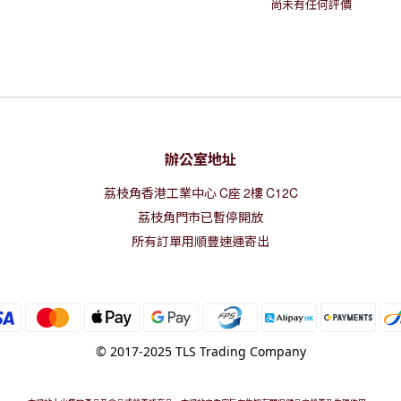
尚未有任何評價
辦公室地址
荔枝角香港工業中心
C
座
2
樓
C12C
荔枝角門市已暫停開放
所有訂單用順豐速運寄出
© 2017-2025 TLS Trading Company