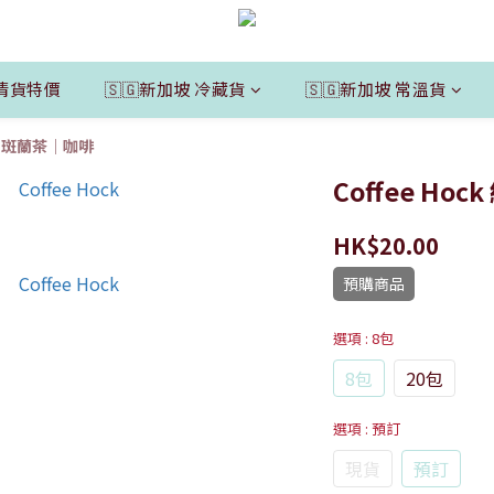
清貨特價
🇸🇬新加坡 冷藏貨
🇸🇬新加坡 常溫貨
ck 斑蘭茶｜咖啡
Coffee Ho
HK$20.00
預購商品
選項
: 8包
8包
20包
選項
: 預訂
現貨
預訂