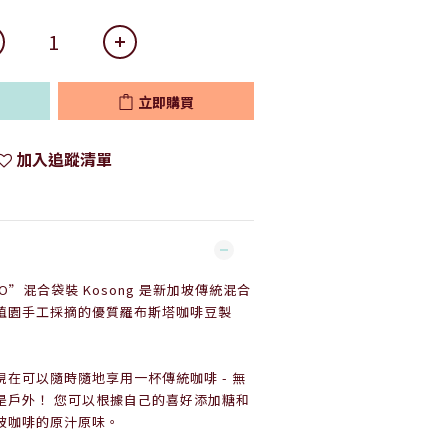
立即購買
加入追蹤清單
咖啡“O”混合袋裝 Kosong 是新加坡傳統混合
植園手工採摘的優質羅布斯塔咖啡豆製
在可以隨時隨地享用一杯傳統咖啡 - 無
是戶外！ 您可以根據自己的喜好添加糖和
坡咖啡的原汁原味。