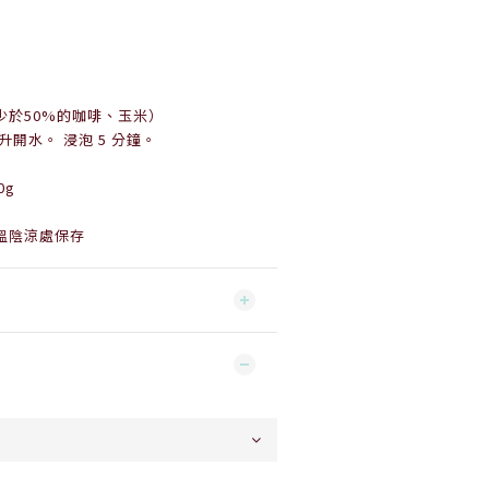
少於50%的咖啡、玉米）
毫升開水。 浸泡 5 分鐘。
0g
溫陰涼處保存