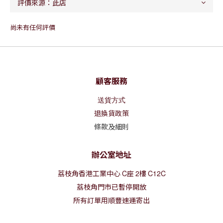
尚未有任何評價
顧客服務
送貨方式
退換貨政策
條款及細則
辦公室地址
荔枝角香港工業中心
C
座
2
樓
C12C
荔枝角門市已暫停開放
所有訂單用順豐速運寄出