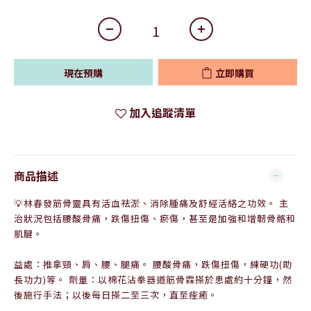
現在預購
立即購買
加入追蹤清單
商品描述
💡
林春發筋骨靈具有活血祛淤、消除腫痛及舒經活絡之功效。 主
治狀況包括腰酸骨痛，跌傷扭傷、瘀傷，甚至是加強和增韌骨骼和
肌腱。
益處：推拿頸、肩、腰、腿痛。 腰酸骨痛，跌傷扭傷，練硬功(助
長功力)等。 劑量：以棉花沾拳器道筋骨霖搽於患處約十分鐘，然
後施行手法；以後每日搽二至三次，直至痊癒。