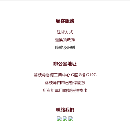
顧客服務
送貨方式
退換貨政策
條款及細則
辦公室地址
荔枝角香港工業中心
C
座
2
樓
C12C
荔枝角門市已暫停開放
所有訂單用順豐速運寄出
聯絡我們