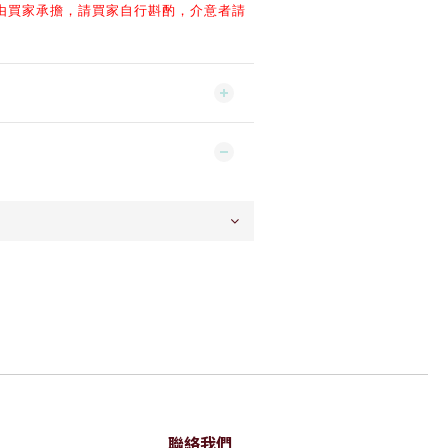
由買家承擔，
請買家自行斟酌，
介意者請
聯絡我們