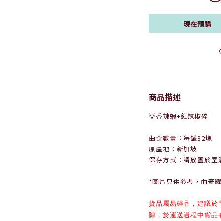
現在預購
商品描述
💡香辣蝦+紅辣椒碎
曲奇數量：每罐32塊
原產地：新加坡
保存方式：請放置於室
*圖片只供參考，曲奇
貨品
屬易碎品，
建議於
隙，於
運送過程中貨品