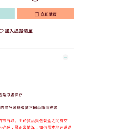
立即購買
加入追蹤清單
溫陰涼處保存
罐的設計可能會隨不同季節而改變
門市自取。
由於貨品與包裝盒之間有空
有碎裂，屬正常情況，
如仍需本地速遞送