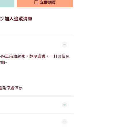
立即購買
加入追蹤清單
0%純正麻油起家，醇厚濃香，一打開個包
喇~
溫陰涼處保存