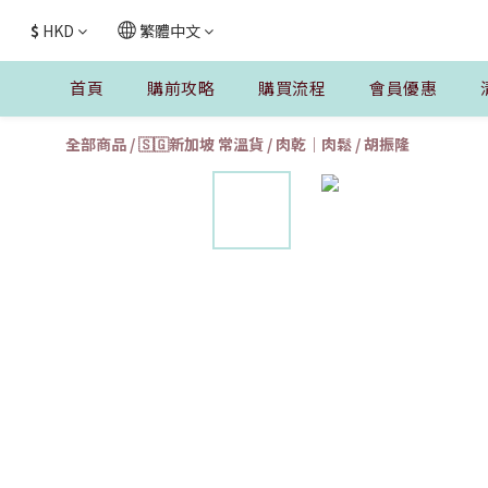
$
HKD
繁體中文
首頁
購前攻略
購買流程
會員優惠
全部商品
/
🇸🇬新加坡 常溫貨
/
肉乾｜肉鬆
/
胡振隆