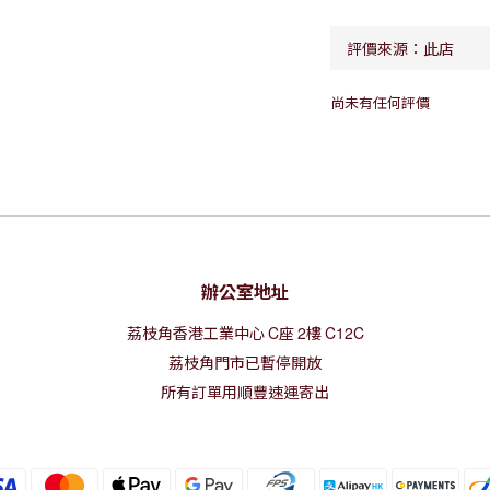
尚未有任何評價
辦公室地址
荔枝角香港工業中心
C
座
2
樓
C12C
荔枝角門市已暫停開放
所有訂單用順豐速運寄出