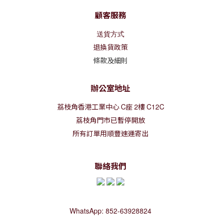
顧客服務
送貨方式
退換貨政策
條款及細則
辦公室地址
荔枝角香港工業中心
C
座
2
樓
C12C
荔枝角門市已暫停開放
所有訂單用順豐速運寄出
聯絡我們
WhatsApp: 852-63928824