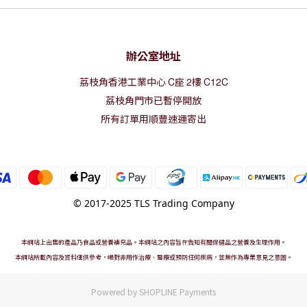
辦公室地址
荔枝角香港工業中心
C
座
2
樓
C12C
荔枝角門市已暫停開放
所有訂單用順豐速運寄出
© 2017-2025 TLS Trading Company
本網站上出售的產品乃食品或營養補充品。本網站之內容旨在告知有關保健品之營養及生理作用。
本網站所載內容及資料僅供參考，絕對非用作治療、醫療或預防任何疾病，並無作為專業意見之意圖。
Powered by
SHOPLINE Payments