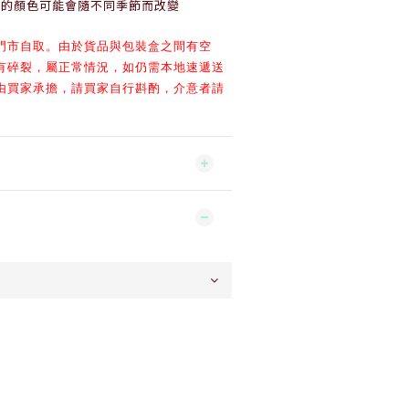
罐的顏色可能會隨不同季節而改變
門市自取。
由於貨品與包裝盒之間有空
有碎裂，屬正常情況，
如仍需本地速遞送
由買家承擔，
請買家自行斟酌，
介意者請