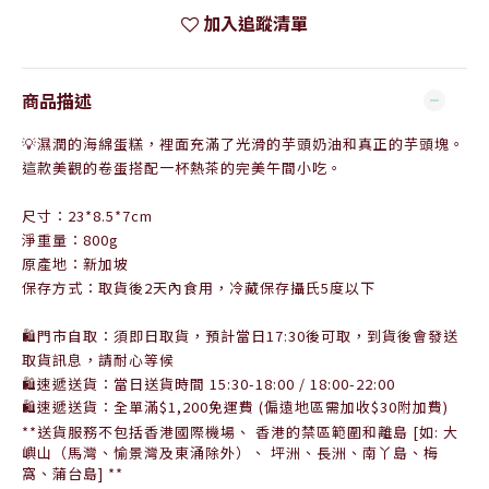
加入追蹤清單
商品描述
💡
濕潤的海綿蛋糕，裡面充滿了光滑的芋頭奶油和真正的芋頭塊。
這款美觀的卷蛋搭配一杯熱茶的完美午間小吃。
尺寸：23*8.5*7cm
淨重量：800g
原產地：新加坡
保存方式：
取貨後2天內食用，
冷藏保存攝氏5度以下
🛍門市自取：須即日取貨，預計當日17:30後可取，到貨後會發送
取貨訊息，
請耐心等候
🛍速遞送貨：當日送貨時間 15:30-18:00 / 18:00-22:00
🛍速遞送貨：全單滿$1,200免運費 (偏遠地區需加收$30附加費)
**
送貨服務不包括香港國際機場、
香港的禁區範圍和離島
[
如
:
大
嶼山（馬灣、愉景灣及東涌除外）、
坪洲、長洲、南丫島、梅
窩、蒲台島
] **