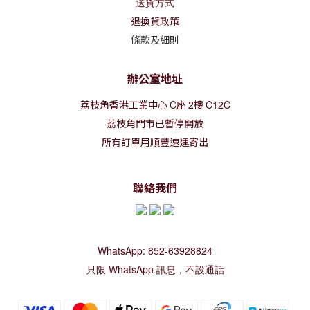
送貨方式
退換貨政策
條款及細則
辦公室地址
荔枝角香港工業中心
C
座
2
樓
C12C
荔枝角門市已暫停開放
所有訂單用順豐速運寄出
聯絡我們
WhatsApp: 852-63928824
只限 WhatsApp 訊息，不設通話