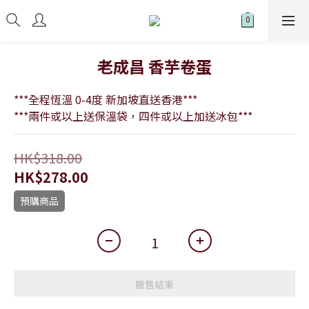
老成昌 香芋卷蛋
***全程恆溫 0-4度 新加坡直送香港***
***兩件或以上送保溫袋，四件或以上加送冰包***
HK$318.00
HK$278.00
預購商品
販售結束