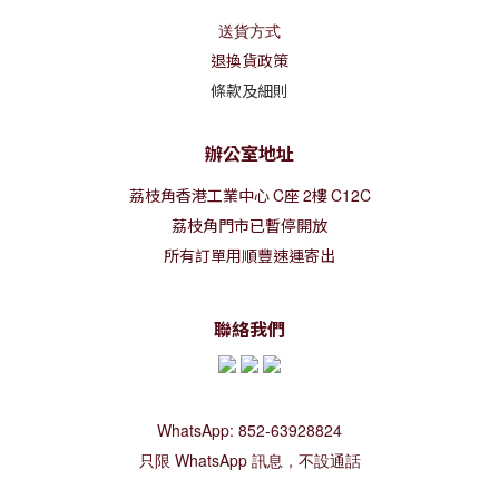
送貨方式
退換貨政策
條款及細則
辦公室地址
荔枝角香港工業中心
C
座
2
樓
C12C
荔枝角門市已暫停開放
所有訂單用順豐速運寄出
聯絡我們
WhatsApp: 852-63928824
只限 WhatsApp 訊息，不設通話