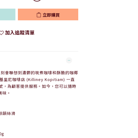
立即購買
加入追蹤清單
，人們立刻會聯想到濃鬱的現煮咖啡和酥脆的咖椰
咖啡店 (Killiney Kopitiam) 一直
7號，為顧客提供服務。如今，您可以隨時
美味。
餘韻絲滑
0g