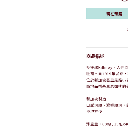
現在預購
商品描述
💡提起Killiney
吐司。自1919年以來，基里尼
位於新加坡基里尼路6
隨地品嚐基里尼咖啡的
新加坡製造
口感滑順、濃鬱順滑，
沖泡方便
淨重量：600g, 15包x4