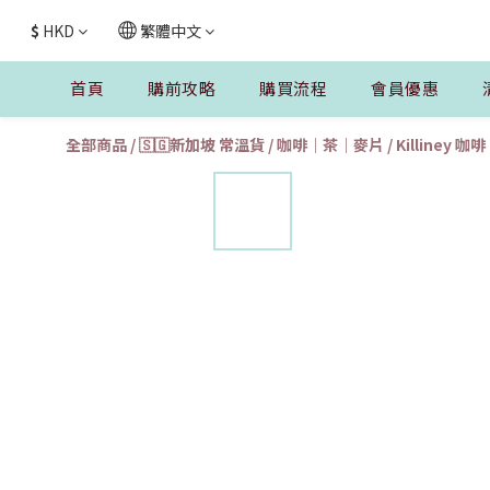
$
HKD
繁體中文
首頁
購前攻略
購買流程
會員優惠
全部商品
/
🇸🇬新加坡 常溫貨
/
咖啡｜茶｜麥片
/
Killiney 咖啡