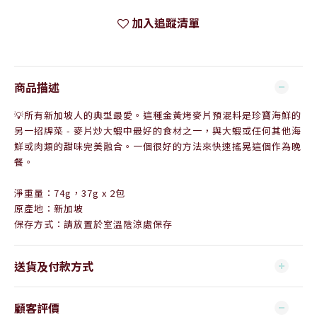
加入追蹤清單
商品描述
💡
所有新加坡人的典型最愛。
這種金黃烤麥片預混料是珍寶海鮮的
另一招牌菜 - 麥片炒大蝦中最好的食材之一，與大蝦或任何其他海
鮮或肉類的甜味完美融合。一個很好的方法來快速搖晃這個作為晚
餐。
淨重量：74g，37g x 2包
原產地：新加坡
保存方式：請放置於室溫陰涼處保存
送貨及付款方式
顧客評價