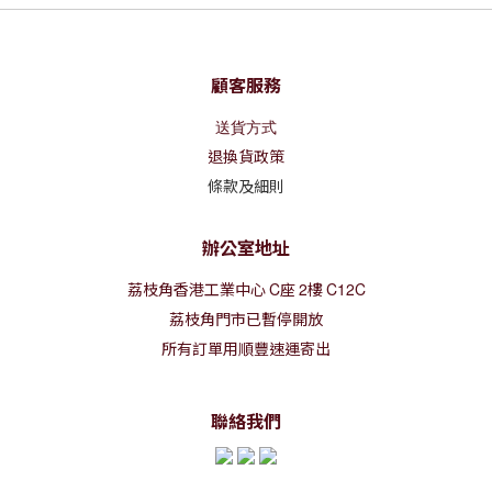
顧客服務
送貨方式
退換貨政策
條款及細則
辦公室地址
荔枝角香港工業中心
C
座
2
樓
C12C
荔枝角門市已暫停開放
所有訂單用順豐速運寄出
聯絡我們