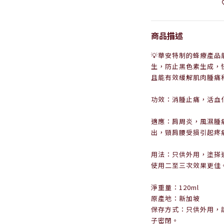
商品描述
💡華安特制的蜂療產
生，防止黑色素生成，
且能有效緩解肌肉腫痛
功效：消腫止痛，活血
適應：肩周炎，風濕腫
出，頸肩腰受損引起疼
用法：只供外用，塗搽
使用二至三次效果更佳
淨重量：120ml
原產地：新加坡
保存方式：只供外用，
子密閉。