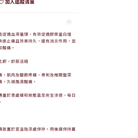
加入追蹤清單
品能促進血液循環，有效促進膠原蛋白增
快速止痛且效果持久，還有消炎作用，並
和酸痛。
化瘀，舒筋活絡
痛，肌肉及關節疼痛，骨刺及椎間盤突
痛，久頑風濕酸痛。
適量於患處緩和按壓直至完全滲透，每日
。
請放置於室溫陰涼處保存。用後請保持蓋