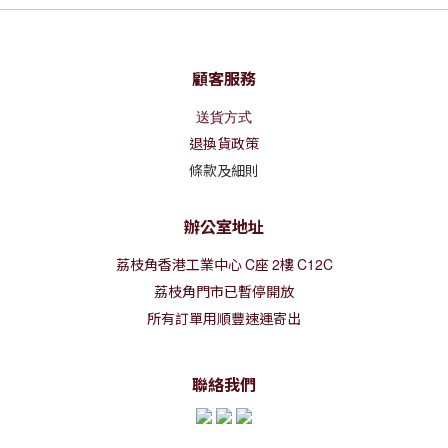
顧客服務
送貨方式
退換貨政策
條款及細則
辦公室地址
荔枝角香港工業中心
C
座
2
樓
C12C
荔枝角門市已暫停開放
所有訂單用順豐速運寄出
聯絡我們