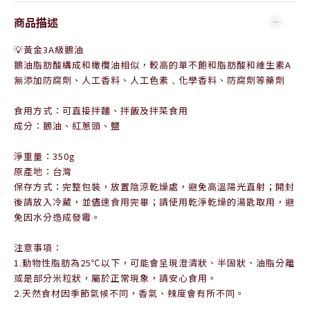
商品描述
💡
黃金3A級鵝油
鵝油脂肪酸構成和橄欖油相似，較高的單不飽和脂肪酸和維生素A
無添加防腐劑、人工香料、人工色素﹑化學香料、防腐劑等藥劑
食用方式：可直接拌麵、拌飯及拌菜食用
成分：鵝油、紅蔥頭、鹽
淨重量：350g
原產地：台灣
保存方式：完整包裝，放置陰涼乾燥處，避免高溫陽光直射；開封
後請放入冷藏，並儘速食用完畢；請使用乾淨乾燥的湯匙取用，避
免因水分造成發霉。
注意事項：
1.動物性脂肪為25℃以下，可能會呈現澄清狀、半固狀、油脂分離
或是部分米粒狀，屬於正常現象，請安心食用。
2.天然食材因季節氣候不同，香氣、辣度會有所不同。