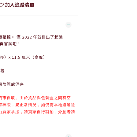
加入追蹤清單
蘿撻。 僅 2022 年就售出了超過
就親自嘗試吧！
）x 11.5 厘米（高度）
6粒
溫陰涼處保存
門市自取。
由於貨品與包裝盒之間有空
有碎裂，屬正常情況，
如仍需本地速遞送
由買家承擔，
請買家自行斟酌，
介意者請