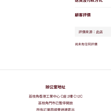
送貨及付款方式
顧客評價
尚未有任何評價
辦公室地址
荔枝角香港工業中心
C
座
2
樓
C12C
荔枝角門市已暫停開放
所有訂單用順豐速運寄出