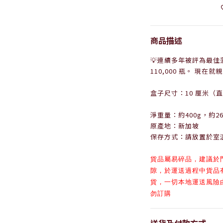
商品描述
💡連續多年被評為最佳菠
110,000 瓶。 現在
盒子尺寸：10 厘米（直徑
淨重量：約400g，約2
原產地：新加坡
保存方式：請放置於室
貨品
屬易碎品，
建議於
隙，於
運送過程中貨品
貨，一切本地運送風險
勿訂購