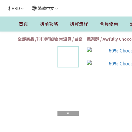
$
HKD
繁體中文
首頁
購前攻略
購買流程
會員優惠
全部商品
/
🇸🇬新加坡 常溫貨
/
曲奇｜鳳梨酥
/
Awfully Choc