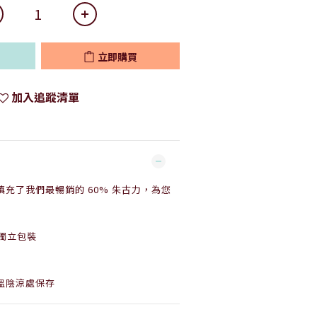
立即購買
加入追蹤清單
填充了我們最暢銷的 60%
朱古力
，為您
獨立包裝
溫陰涼處保存