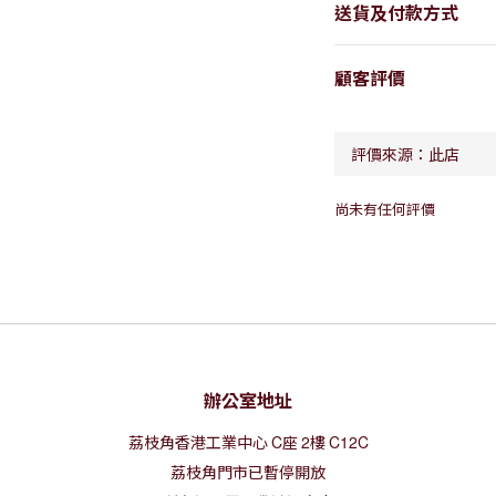
送貨及付款方式
顧客評價
尚未有任何評價
辦公室地址
荔枝角香港工業中心
C
座
2
樓
C12C
荔枝角門市已暫停開放