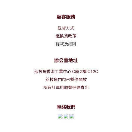
顧客服務
送貨方式
退換貨政策
條款及細則
辦公室地址
荔枝角香港工業中心
C
座
2
樓
C12C
荔枝角門市已暫停開放
所有訂單用順豐速運寄出
聯絡我們