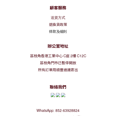
顧客服務
送貨方式
退換貨政策
條款及細則
辦公室地址
荔枝角香港工業中心
C
座
2
樓
C12C
荔枝角門市已暫停開放
所有訂單用順豐速運寄出
聯絡我們
WhatsApp: 852-63928824