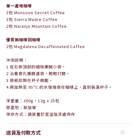
單一產地咖啡
3
包
Monsoon Secret Coffee
3包
Sierra Madre Coffee
2
包
Naranjo Mountain Coffee
優質無咖啡因咖啡
2
包
Magdalena Decaffeinated Coffee
沖泡說明：
1 從右側頂部的縫隙撕開小袋。
2 沿著穿孔撕開濾袋，輕輕打開。
3 將紙扣鉤在杯子周圍。
4 將加熱至 95°C 的水慢慢倒在咖啡上，直到裝滿杯子。
淨重量：300g，12g x 25包
原產地：新加坡
保存方式：請放置於室溫陰涼處保存
送貨及付款方式